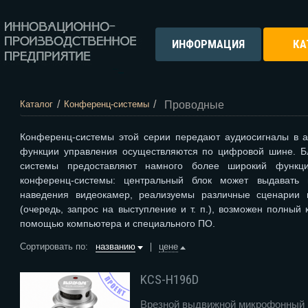
ИНФОРМАЦИЯ
КА
/
/
Проводные
Каталог
Конференц-системы
Конференц-системы этой серии передают аудиосигналы в а
функции управления осуществляются по цифровой шине. Б
системы предоставляют намного более широкий функци
конференц-системы: центральный блок может выдавать 
наведения видеокамер, реализуемы различные сценарии 
(очередь, запрос на выступление и т. п.), возможен полный
помощью компьютера и специального ПО.
Сортировать по:
названию
цене
KCS-H196D
Врезной выдвижной микрофонный п