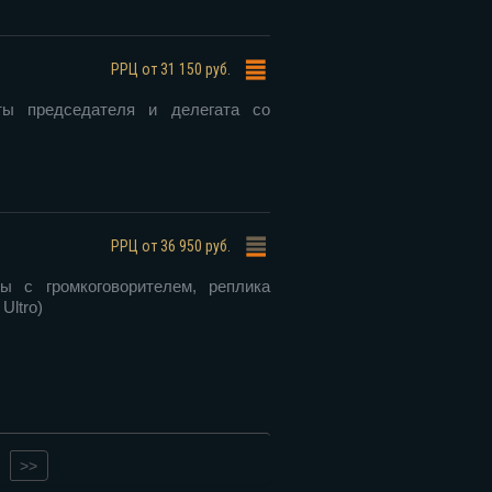
РРЦ
от 31 150 руб.
ты председателя и делегата со
РРЦ
от 36 950 руб.
ы с громкоговорителем, реплика
Ultro)
>>