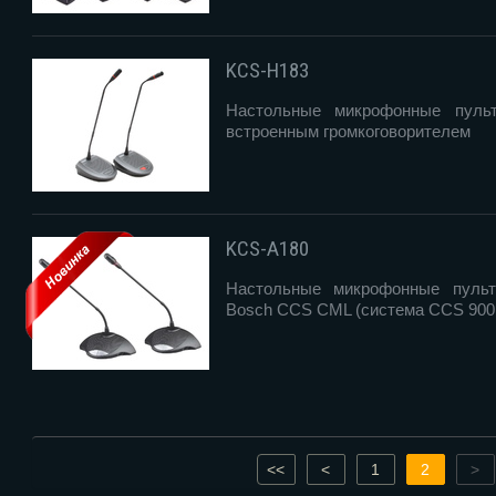
KCS-H183
Настольные микрофонные пуль
встроенным громкоговорителем
KCS-A180
Настольные микрофонные пульт
Bosch CCS CML (система CCS 900 
<<
<
1
2
>