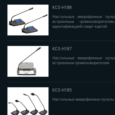
KCS-H188
Настольные микрофонные пуль
встроенным громкоговорителе
идентификацией смарт-картой
KCS-H187
Настольные микрофонные пуль
встроенным громкоговорителем
KCS-H185
Настольные микрофонные пульты 