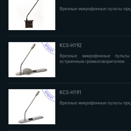
Врезные микрофонные пульты пре
KCS-H192
Врезные микрофонные пульты
встроенным громкоговорителем
KCS-H191
Врезные микрофонные пульты пре