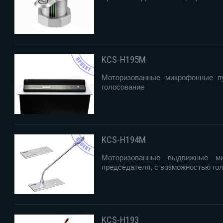
KCS-H195M
Моторизованные микрофонные п
голосование
KCS-H194M
Моторизованные выдвижные м
председателя, с возможностью го
KCS-H193