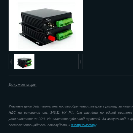
Документация
Указаные цены действительны при приобретении товаров в розницу за наличн
НДС на основании ст. 346.11 НК РФ, для расчёта по общей системе
увеличивается на 20%. Не является публичной офертой. За актуальной инфо
поставки обращайтесь, пожалуйста, к
дистрибьютору
.