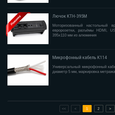
Лючок KTH-395M
Моторизованный настольный в
евророзетки, разъёмы HDMI, US
395х110 мм из алюминия
Микрофонный кабель K114
Универсальный микрофонный кабе
диаметр 5 мм, маркировка метраж
<<
<
1
2
>