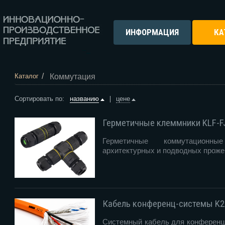
ИНФОРМАЦИЯ
КА
/
Коммутация
Каталог
Сортировать по:
названию
цене
Герметичные клеммники KLF-F
Герметичные коммутацион
архитектурных и подводных проже
Кабель конференц-системы K2
Системный кабель для конференц