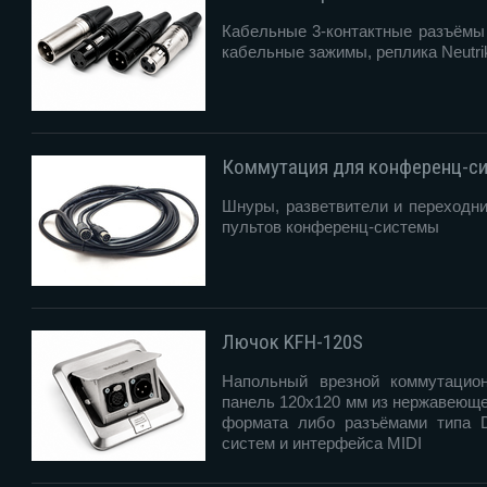
Кабельные 3-контактные разъёмы 
кабельные зажимы, реплика Neutri
Коммутация для конференц-с
Шнуры, разветвители и переходн
пультов конференц-системы
Лючок KFH-120S
Напольный врезной коммутацио
панель 120х120 мм из нержавеюще
формата либо разъёмами типа 
систем и интерфейса MIDI