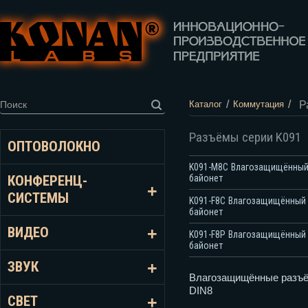
/
/
Р
Каталог
Коммутация
Разъёмы серии K091
ОПТОВОЛОКНО
K091-M8C Влагозащищённый р
байонет
КОНФЕРЕНЦ-
СИСТЕМЫ
K091-F8C Влагозащищённый р
байонет
ВИДЕО
K091-F8P Влагозащищённый р
байонет
ЗВУК
Влагозащищённые разъём
DIN8
СВЕТ