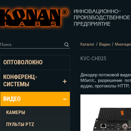
/
/
Каталог
Видео
Многоце
KVC-CHD25
ОПТОВОЛОКНО
Декодер потоковой виде
КОНФЕРЕНЦ-
Мбит/с, разрешение по
СИСТЕМЫ
аудио, протоколы HTTP,
ВИДЕО
КАМЕРЫ
ПУЛЬТЫ PTZ