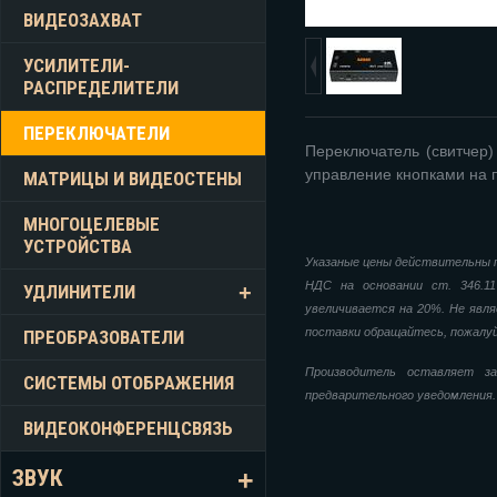
ВИДЕОЗАХВАТ
УСИЛИТЕЛИ-
РАСПРЕДЕЛИТЕЛИ
ПЕРЕКЛЮЧАТЕЛИ
Переключатель (свитчер)
управление кнопками на п
МАТРИЦЫ И ВИДЕОСТЕНЫ
МНОГОЦЕЛЕВЫЕ
УСТРОЙСТВА
Указаные цены действительны п
НДС на основании ст. 346.1
УДЛИНИТЕЛИ
увеличивается на 20%. Не явля
поставки обращайтесь, пожалу
ПРЕОБРАЗОВАТЕЛИ
Производитель оставляет за
СИСТЕМЫ ОТОБРАЖЕНИЯ
предварительного уведомления.
ВИДЕОКОНФЕРЕНЦСВЯЗЬ
ЗВУК