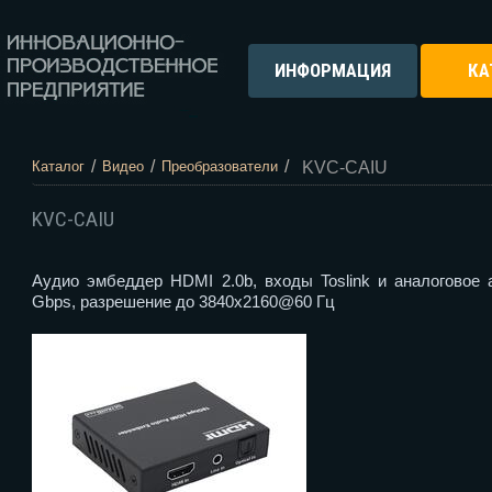
ИНФОРМАЦИЯ
КА
/
/
/
KVC-CAIU
Каталог
Видео
Преобразователи
KVC-CAIU
Аудио эмбеддер HDMI 2.0b, входы Toslink и аналоговое 
Gbps, разрешение до 3840x2160@60 Гц