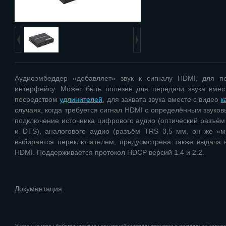
Аудиоэмбеддер «добавляет» звук к сигналу HDMI, для п
интерфейсу. Может быть полезен для передачи звука вмес
посредством
удлинителей
, для захвата звука вместе с видео
к
случаях, когда требуется сигнал HDMI с определённым звук
подключение источника цифрового аудио (оптический разъём Tosl
и DTS), аналогового аудио (разъём TRS 3,5 мм, он же «ми
выбирается переключателем, предусмотрена также выдача н
HDMI. Поддерживается протокол HDCP версий 1.4 и 2.2.
Документация
Указаные цены действительны при приобретении товаров в розницу за наличн