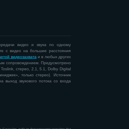
ередачи видео и звука по одному
те с видео на большие расстояния
артой видеозахвата
и в любых других
овым сопровождением. Предусмотрено
ink, стерео, 2.1, 5.1, Dolby Digital
ниджек», только стерео). Источник
а выход звукового потока со входа
ый расчёт, либо по безналичному расчёту без