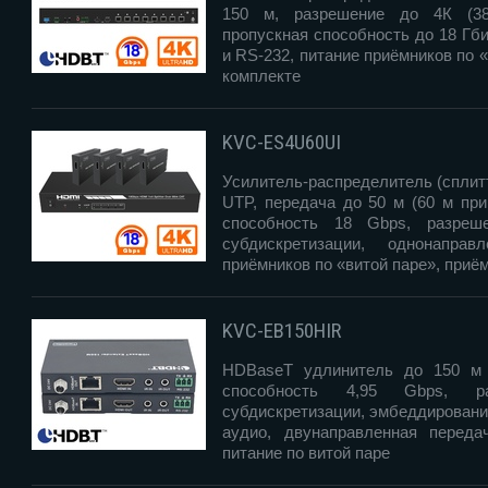
150 м, разрешение до 4К (384
пропускная способность до 18 Гб
и RS-232, питание приёмников по 
комплекте
KVC-ES4U60UI
Усилитель-распределитель (сплитт
UTP, передача до 50 м (60 м при
способность 18 Gbps, разре
субдискретизации, однонапра
приёмников по «витой паре», приё
KVC-EB150HIR
HDBaseT удлинитель до 150 м 
способность 4,95 Gbps, 
субдискретизации, эмбеддировани
аудио, двунаправленная переда
питание по витой паре