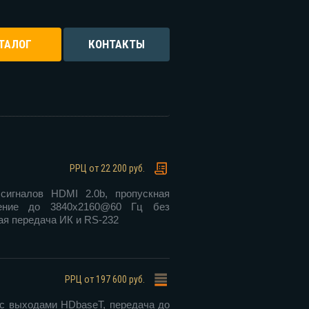
ТАЛОГ
КОНТАКТЫ
РРЦ
от 22 200 руб.
игналов HDMI 2.0b, пропускная
шение до 3840х2160@60 Гц без
ая передача ИК и RS-232
РРЦ
от 197 600 руб.
с выходами HDbaseT, передача до