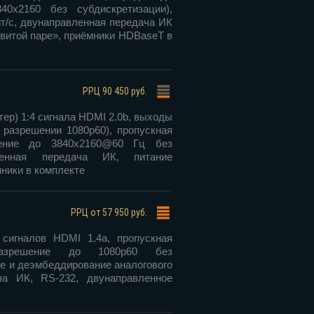
0х2160 без субдискретизации),
ит/с, двунаправленная передача ИК
«витой паре», приёмники HDBaseT в
РРЦ
90 450 руб.
ер) 1:4 сигнала HDMI 2.0b, выходы
 разрешении 1080p60), пропускная
шение до 3840х2160@60 Гц без
вленная передача ИК, питание
мники в комплекте
РРЦ
от 57 950 руб.
сигналов HDMI 1.4a, пропускная
разрешение до 1080p60 без
е и деэмбеддирование аналогового
ча ИК, RS-232, двунаправленное