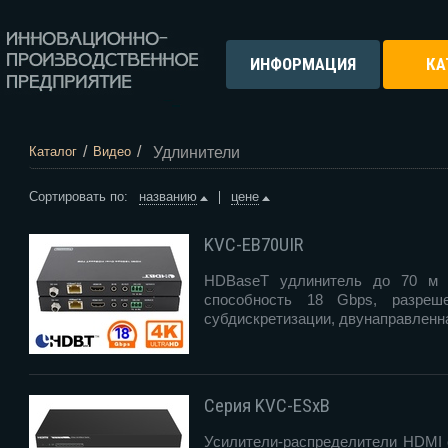
ИНФОРМАЦИЯ
КА
/
/
Удлинители
Каталог
Видео
Сортировать по:
названию
цене
KVC-EB70UIR
HDBaseT удлинитель до 70 м с
способность 18 Gbps, разре
субдискретизации, двунаправленн
Серия KVC-ESxB
Усилители-распределители HDMI 