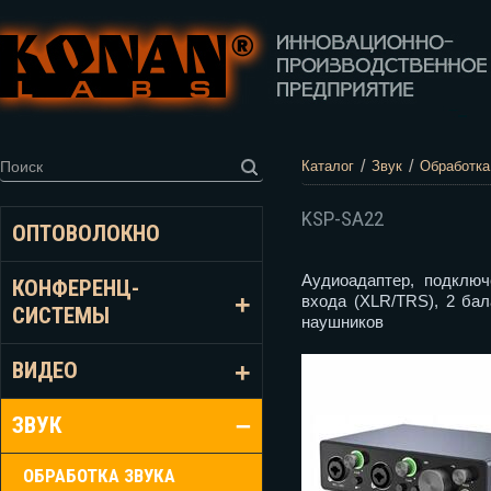
/
/
Каталог
Звук
Обработка
KSP-SA22
ОПТОВОЛОКНО
Аудиоадаптер, подключ
КОНФЕРЕНЦ-
входа (XLR/TRS), 2 ба
СИСТЕМЫ
наушников
ВИДЕО
ЗВУК
ОБРАБОТКА ЗВУКА